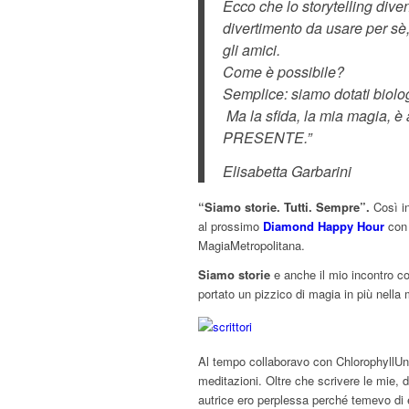
Ecco che lo storytelling dive
divertimento da usare per sè
gli amici.
Come è possibile?
Semplice: siamo dotati biol
Ma la sfida, la mia magia, è 
PRESENTE.”
Elisabetta Garbarini
“Siamo storie. Tutti. Sempre”.
Così in
al prossimo
Diamond Happy Hour
con 
MagiaMetropolitana.
Siamo storie
e anche il mio incontro co
portato un pizzico di magia in più nella 
Al tempo collaboravo con ChlorophyllUni
meditazioni. Oltre che scrivere le mie, 
autrice ero perplessa perché temevo di e