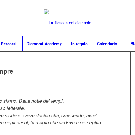
Percorsi
Diamond Academy
In regalo
Calendario
Bl
empre
o siamo. Dalla notte dei tempi.
so letterale.
vo storie e avevo deciso che, crescendo, avrei
o negli occhi, la magia che vedevo e percepivo