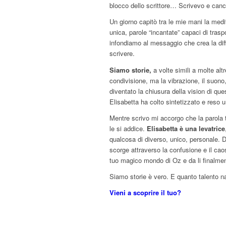
blocco dello scrittore… Scrivevo e cance
Un giorno capitò tra le mie mani la medi
unica, parole “incantate” capaci di tras
infondiamo al messaggio che crea la diff
scrivere.
Siamo storie,
a volte simili a molte altr
condivisione, ma la vibrazione, il suono, 
diventato la chiusura della vision di que
Elisabetta ha colto sintetizzato e reso u
Mentre scrivo mi accorgo che la parola 
le si addice.
Elisabetta è una levatrice
qualcosa di diverso, unico, personale. Defi
scorge attraverso la confusione e il caos
tuo magico mondo di Oz e da li finalme
Siamo storie è vero. E quanto talento na
Vieni a scoprire il tuo?