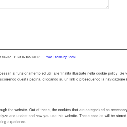
ona Savino - P.IVA 07165860961 -
Enfold Theme by Kriesi
essari al funzionamento ed utili alle finalità illustrate nella cookie policy. Se
correndo questa pagina, cliccando su un link o proseguendo la navigazione in
ugh the website. Out of these, the cookies that are categorized as necessary 
analyze and understand how you use this website. These cookies will be stored 
sing experience.