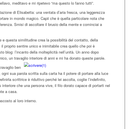
llavo, meditavo e mi ripetevo “ma questo lo fanno tutti”.
tazione di Elisabetta: una ventata d’aria fresca, una leggerezza
portare in mondo magico. Capii che è quella particolare nota che
erenza. Smisi di ascoltare il brusio della mente e cominciai a
e e questa similitudine crea la possibilità del contatto, della
il proprio sentire unico e inimitabile crea quello che poi è
sto blog: l’incanto della molteplicità nell’unità. Un anno dopo
nico, un travaglio interiore di anni e mi ha donato queste parole.
travaglio ben
, ogni sua parola scritta sulla carta ha il potere di portare alla luce
nirla scrittrice è riduttivo perché lei ascolta, coglie l’indefinito,
 interiore che una persona vive, il filo dorato capace di portarti nel
nte a casa.
scosto al loro interno.