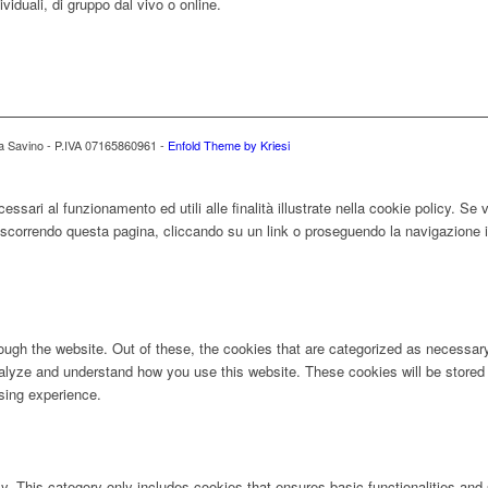
ividuali, di gruppo dal vivo o online.
ona Savino - P.IVA 07165860961 -
Enfold Theme by Kriesi
essari al funzionamento ed utili alle finalità illustrate nella cookie policy. Se
correndo questa pagina, cliccando su un link o proseguendo la navigazione in
ugh the website. Out of these, the cookies that are categorized as necessary 
analyze and understand how you use this website. These cookies will be stored 
sing experience.
ly. This category only includes cookies that ensures basic functionalities and