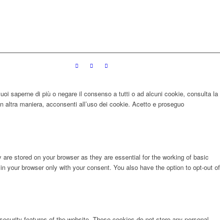
 vuoi saperne di più o negare il consenso a tutti o ad alcuni cookie, consulta la
 altra maniera, acconsenti all’uso dei cookie.
Acetto e proseguo
are stored on your browser as they are essential for the working of basic
in your browser only with your consent. You also have the option to opt-out of
 security features of the website. These cookies do not store any personal