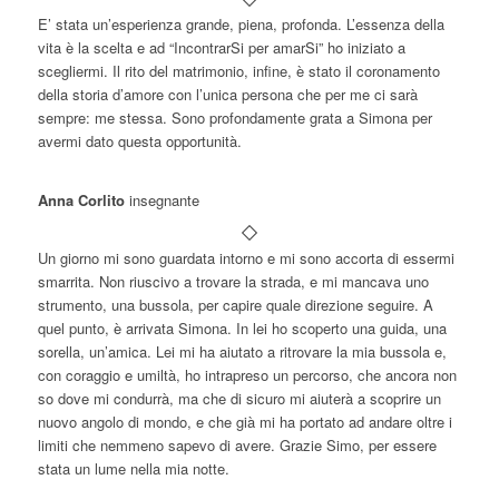
E’ stata un’esperienza grande, piena, profonda. L’essenza della
vita è la scelta e ad “IncontrarSi per amarSi” ho iniziato a
scegliermi. Il rito del matrimonio, infine, è stato il coronamento
della storia d’amore con l’unica persona che per me ci sarà
sempre: me stessa. Sono profondamente grata a Simona per
avermi dato questa opportunità.
Anna Corlito
insegnante
Un giorno mi sono guardata intorno e mi sono accorta di essermi
smarrita. Non riuscivo a trovare la strada, e mi mancava uno
strumento, una bussola, per capire quale direzione seguire. A
quel punto, è arrivata Simona. In lei ho scoperto una guida, una
sorella, un’amica. Lei mi ha aiutato a ritrovare la mia bussola e,
con coraggio e umiltà, ho intrapreso un percorso, che ancora non
so dove mi condurrà, ma che di sicuro mi aiuterà a scoprire un
nuovo angolo di mondo, e che già mi ha portato ad andare oltre i
limiti che nemmeno sapevo di avere. Grazie Simo, per essere
stata un lume nella mia notte.