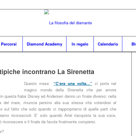
Percorsi
Diamond Academy
In regalo
Calendario
Bl
tipiche incontrano La Sirenetta
Questo mese
“C’era una volta…”
ci porta nel
magico mondo della Sirenetta che per amore
in questa fiaba Disney ed Andersen danno un finale diverso: nella
ssa del mare, rinuncia persino alla sua stessa vita votandosi al
to sul fatto che solo quando ci riappropriamo di quelle parti che
iamo riconosciuti. E’ solo quando Ariel riacquista la sua voce,
uò riconoscere e il finale da favola finalmente compiersi.
re?