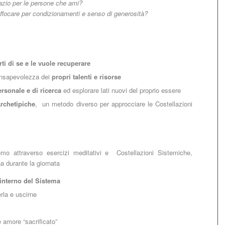
azio per le persone che ami?
offocare per condizionamenti e senso di generosità?
ti di se e le vuole recuperare
consapevolezza dei
propri talenti e risorse
ersonale e di ricerca
ed esplorare lati nuovi del proprio essere
Archetipiche
, un metodo diverso per approcciare le Costellazioni
emo attraverso esercizi meditativi e Costellazioni Sistemiche,
a durante la giornata
’interno del Sistema
la e uscirne
 amore “sacrificato”