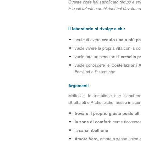
Quante volte hai sacrificato tempo e sp
E quali talenti e ambizioni hai dovuto s
Il laboratorio si rivolge a chi:
sente di avere
ceduto una o più par
vuole vivere la propria vita con la 
vuole fare un percorso di
crescita p
vuole conoscere le
Costellazioni 
Familiari e Sistemiche
Argomenti
Molteplici le tematiche che incontrer
Strutturali e Archetipiche messe in scen
trovare il proprio giusto posto all
la zona di comfort:
come riconoscer
la
sana ribellione
Amore Vero,
amore a senso unico e