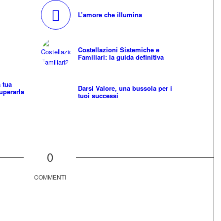
L’amore che illumina
Costellazioni Sistemiche e
Familiari: la guida definitiva
 tua
Darsi Valore, una bussola per i
superarla
tuoi successi
0
COMMENTI