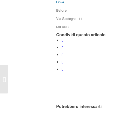
Dove
Before,
Via Sardegna, 11
MILANO
Condividi questo articolo
Il senso di
Appartenenza con le
Costellazioni Familiari
Potrebbero interessarti