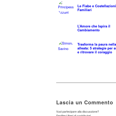
Le Fiabe e Costellazioni
Familiari
L’Amore che Ispira il
Cambiamento
Trasforma la paura nella
alleata: 5 strategie per 
e ritrovare il coraggio
Lascia un Commento
Vuoi partecipare alla discussione?
Sentitevi liberi di contribuire!