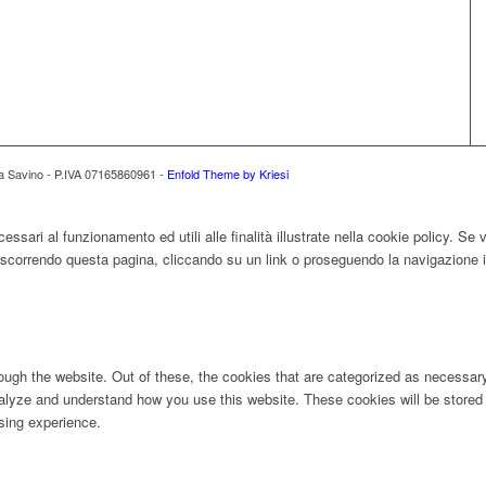
ona Savino - P.IVA 07165860961 -
Enfold Theme by Kriesi
essari al funzionamento ed utili alle finalità illustrate nella cookie policy. Se
correndo questa pagina, cliccando su un link o proseguendo la navigazione in
ugh the website. Out of these, the cookies that are categorized as necessary 
analyze and understand how you use this website. These cookies will be stored 
sing experience.