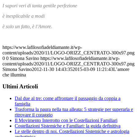
I sapori veri di tanta gentile perfezione
è inesplicabile a modi
è solo un fatto, è l’Amore.
https://www.lafilosofiadeldiamante.it/wp-
content/uploads/2020/11/LOGO-ORIZZ_CENTRATO-300x97.png
0
0
Simona Savino
https://www.lafilosofiadeldiamante.it/wp-
content/uploads/2020/11/LOGO-ORIZZ_CENTRATO-300x97.png
Simona Savino
2012-11-30 14:43:35
2015-03-09 11:21:43
L’amore
che illumina
Ultimi Articoli
Dal due al tre: come affrontare il passaggio da coppia a
famiglia
Trasforma la paura nella tua alleata: 5 strategie per superarla e
ritrovare il coraggio
Il Movimento Interrotto con le Costellazioni Familiari
Costellazioni Sistemiche e Familiari: la guida definitiva
Le stelle dentro di noi. Costellazioni Sistemiche e astrologia
archetipica