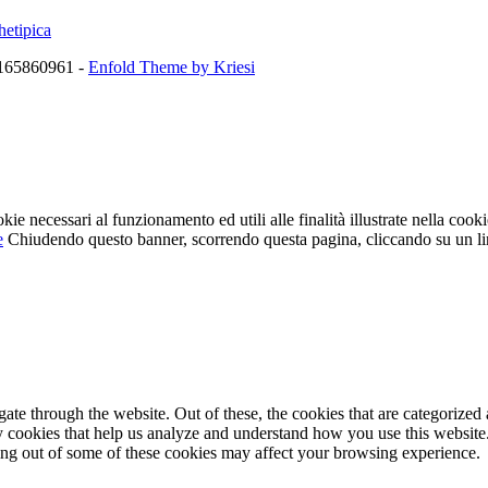
hetipica
07165860961 -
Enfold Theme by Kriesi
okie necessari al funzionamento ed utili alle finalità illustrate nella cook
e
Chiudendo questo banner, scorrendo questa pagina, cliccando su un lin
e through the website. Out of these, the cookies that are categorized a
rty cookies that help us analyze and understand how you use this websit
ting out of some of these cookies may affect your browsing experience.