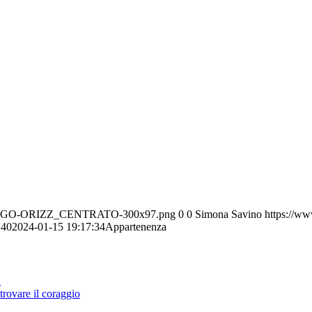
0/11/LOGO-ORIZZ_CENTRATO-300x97.png
0
0
Simona Savino
https://ww
:40
2024-01-15 19:17:34
Appartenenza
a
itrovare il coraggio