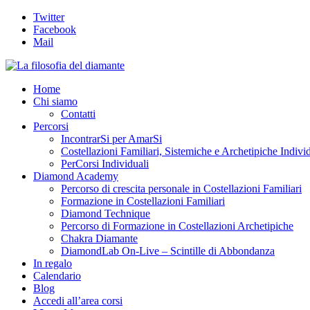
Twitter
Facebook
Mail
Home
Chi siamo
Contatti
Percorsi
IncontrarSi per AmarSi
Costellazioni Familiari, Sistemiche e Archetipiche Indivi
PerCorsi Individuali
Diamond Academy
Percorso di crescita personale in Costellazioni Familiari
Formazione in Costellazioni Familiari
Diamond Technique
Percorso di Formazione in Costellazioni Archetipiche
Chakra Diamante
DiamondLab On-Live – Scintille di Abbondanza
In regalo
Calendario
Blog
Accedi all’area corsi