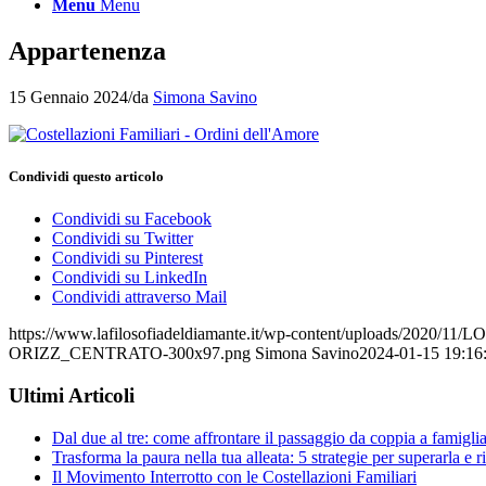
Menu
Menu
Appartenenza
15 Gennaio 2024
/
da
Simona Savino
Condividi questo articolo
Condividi su Facebook
Condividi su Twitter
Condividi su Pinterest
Condividi su LinkedIn
Condividi attraverso Mail
https://www.lafilosofiadeldiamante.it/wp-content/uploads/202
ORIZZ_CENTRATO-300x97.png
Simona Savino
2024-01-15 19:16
Ultimi Articoli
Dal due al tre: come affrontare il passaggio da coppia a famigli
Trasforma la paura nella tua alleata: 5 strategie per superarla e r
Il Movimento Interrotto con le Costellazioni Familiari