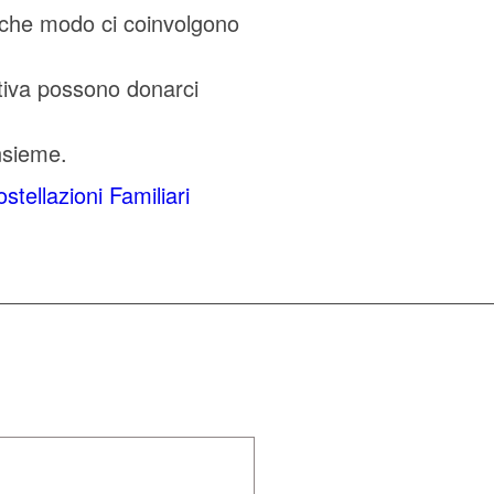
alche modo ci coinvolgono
ttiva possono donarci
insieme.
stellazioni Familiari