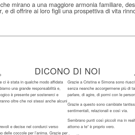
i
che mirano a una maggiore armonia familiare, des
r, e di offrire ai loro figli una prospettiva di vita rin
DICONO DI NOI
e ci è stata in qualche modo affidata
Grazie a Cristina e Simona sono riuscit
biamo una grande responsabilità e,
senza neanche accorgermene più di tan
ealogico è presente per sostenerci e
parlare, di agire, di pormi con le pers
reranno oltre che noi stessi anche alcuni
Grazie a questo sono cambiate tantiss
sentimentali, relazionali e così via.
Sembrano punti così piccoli ma in realt
evoli e decise nel condurci verso
attorno a te” è proprio vero.
o delle coccole per l’anima. Grazie per