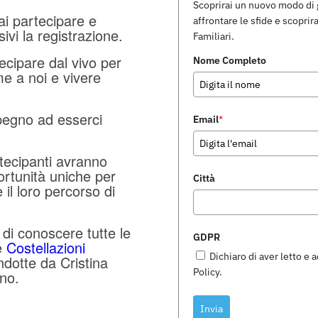
Scoprirai un nuovo modo di g
ai partecipare e
affrontare le sfide e scoprira
ivi la registrazione.
Familiari.
ecipare dal vivo per
Nome Completo
me a noi e vivere
mpegno ad esserci
Email
*
rtecipanti avranno
ortunità uniche per
Città
il loro percorso di
e, di conoscere tutte le
GDPR
e
Costellazioni
Dichiaro di aver letto e a
dotte da Cristina
Policy.
no.
Invia